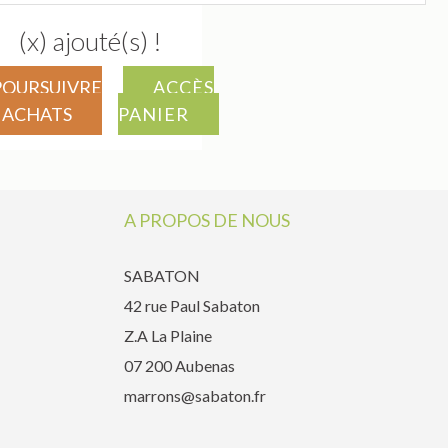
(x) ajouté(s) !
POURSUIVRE
ACCÈS
 ACHATS
PANIER
A PROPOS DE NOUS
SABATON
42 rue Paul Sabaton
Z.A La Plaine
07 200 Aubenas
marrons@sabaton.fr