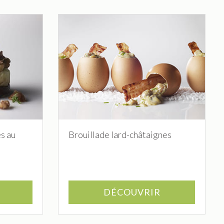
s au
Brouillade lard-châtaignes
DÉCOUVRIR