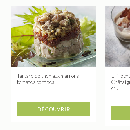
Tartare de thon aux marrons
Effiloch
tomates confites
Châtaig
cru
DÉCOUVRIR