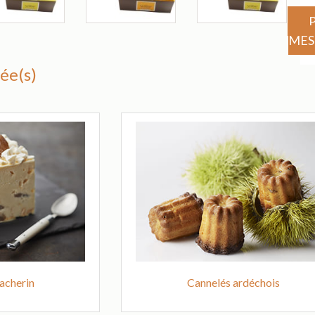
MES
ée(s)
acherin
Cannelés ardéchois