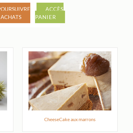
POURSUIVRE
ACCÈS
 ACHATS
PANIER
CheeseCake aux marrons